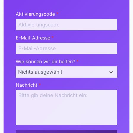
Aktivierungscode
*
E-Mail-Adresse
*
Wie können wir dir helfen?
*
Nachricht
*