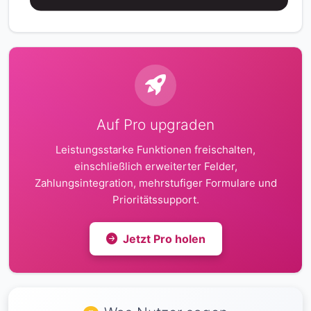
Auf Pro upgraden
Leistungsstarke Funktionen freischalten,
einschließlich erweiterter Felder,
Zahlungsintegration, mehrstufiger Formulare und
Prioritätssupport.
Jetzt Pro holen