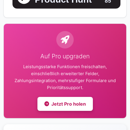
Auf Pro upgraden
Leistungsstarke Funktionen freischalten,
einschließlich erweiterter Felder,
Zahlungsintegration, mehrstufiger Formulare und
Prioritätssupport.
Jetzt Pro holen