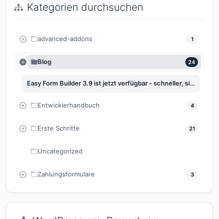
Kategorien durchsuchen
advanced-addons
1
Blog
24
Easy Form Builder 3.9 ist jetzt verfügbar - schneller, sicherer und kompatibler denn je
Entwicklerhandbuch
4
Erste Schritte
21
Uncategorized
Zahlungsformulare
3